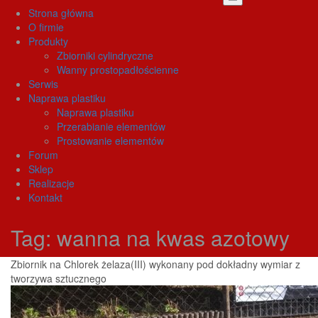
Strona główna
O firmie
Produkty
Zbiorniki cylindryczne
Wanny prostopadłościenne
Serwis
Naprawa plastiku
Naprawa plastiku
Przerabianie elementów
Prostowanie elementów
Forum
Sklep
Realizacje
Kontakt
Tag:
wanna na kwas azotowy
Zbiornik na Chlorek żelaza(III) wykonany pod dokładny wymiar z
tworzywa sztucznego