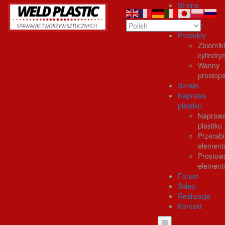
Strona
główna
O firmie
Produkty
Zbiorniki
cylindry
Wanny
prostop
Serwis
Naprawa
plastiku
Napraw
plastiku
Przerabi
element
Prostow
element
Forum
Sklep
Realizacje
Kontakt