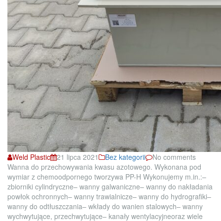
Weld Plastic
21 lipca 2021
Bez kategorii
No comments
Wanna do przechowywania kwasu azotowego. Wykonana pod
wymiar z chemoodpornego tworzywa PP-H Wykonujemy m.in.:–
zbiorniki cylindryczne– wanny galwaniczne– wanny do nakładania
powłok ochronnych– wanny trawialnicze– wanny do hydrografiki–
wanny do odtłuszczania– wkłady do wanien stalowych– wanny
wychwytujące, przechwytujące– kanały wentylacyjneoraz wiele