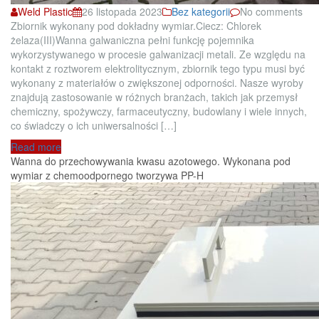
Weld Plastic
26 listopada 2023
Bez kategorii
No comments
Zbiornik wykonany pod dokładny wymiar.Ciecz: Chlorek
żelaza(III)Wanna galwaniczna pełni funkcję pojemnika
wykorzystywanego w procesie galwanizacji metali. Ze względu na
kontakt z roztworem elektrolitycznym, zbiornik tego typu musi być
wykonany z materiałów o zwiększonej odporności. Nasze wyroby
znajdują zastosowanie w różnych branżach, takich jak przemysł
chemiczny, spożywczy, farmaceutyczny, budowlany i wiele innych,
co świadczy o ich uniwersalności […]
Read more
Wanna do przechowywania kwasu azotowego. Wykonana pod
wymiar z chemoodpornego tworzywa PP-H